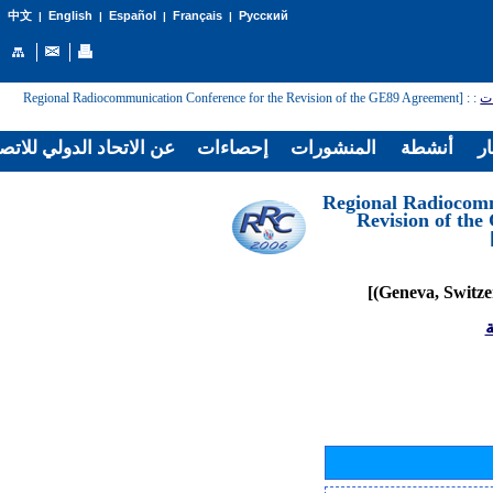
English
Español
Français
Русский
中文
|
|
|
|
: [Regional Radiocommunication Conference for the Revision of the GE89 Agreement
:
ات
ار
أنشطة
المنشورات
إحصاءات
عن الاتحاد الدولي للاتص
[Regional Radiocom
Revision of th
ة