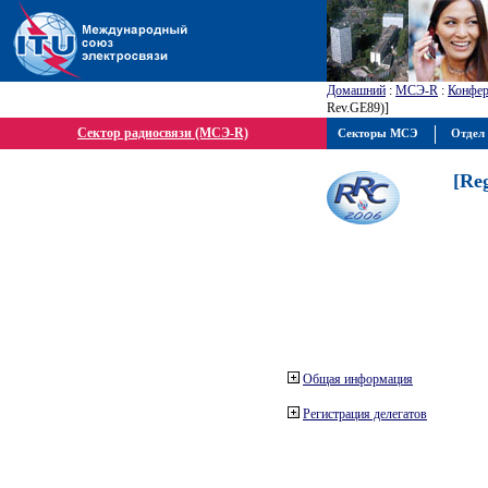
Домашний
:
МСЭ-R
:
Конфер
Rev.GE89)]
Сектор радиосвязи (МСЭ-R)
Секторы МСЭ
Отдел 
[Re
Общая информация
Регистрация делегатов