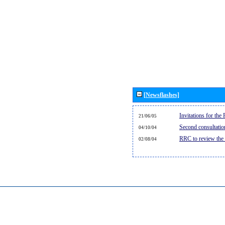
[Newsflashes]
Invitations for th
21/06/05
Second consultati
04/10/04
RRC to review the
02/08/04