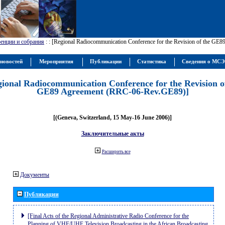
енции и собрания
:
: [Regional Radiocommunication Conference for the Revision of the GE
новостей
Мероприятия
Публикации
Статистика
Сведения о МС
gional Radiocommunication Conference for the Revision o
GE89 Agreement (RRC-06-Rev.GE89)]
[(Geneva, Switzerland, 15 May-16 June 2006)]
Заключительные акты
Расширить все
Документы
Публикации
[Final Acts of the Regional Administrative Radio Conference for the
Planning of VHF/UHF Television Broadcasting in the African Broadcasting