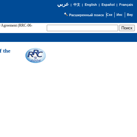
عربي
English
Español
Français
|
中文
|
|
|
Расширенный поиск
89 Agreement (RRC-06-
Э
f the