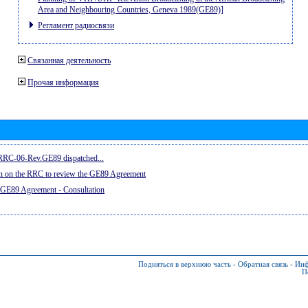
Area and Neighbouring Countries, Geneva 1989(GE89)]
Регламент радиосвязи
Связанная деятельность
Прочая информация
e RRC-06-Rev.GE89 dispatched...
on on the RRC to review the GE89 Agreement
 GE89 Agreement - Consultation
Подняться в верхнюю часть
-
Обратная связь
-
Инф
П