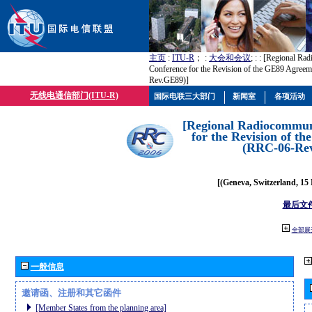
主页
:
ITU-R
； :
大会和会议
; :
: [Regional Ra
Conference for the Revision of the GE89 Agree
Rev.GE89)]
无线电通信部门(ITU-R)
国际电联三大部门
新闻室
各项活动
[Regional Radiocommun
for the Revision of t
(RRC-06-Re
[(Geneva, Switzerland, 15
最后文
全部展
一般信息
邀请函、注册和其它函件
[Member States from the planning area]