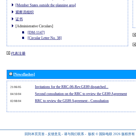
[Member States outside the planning area]
观察员组织
证书
[Administrative Circulars]
[DM-1147]
[Circular Letter No. 38]
代表注册
[Newsflashes]
Invitations for the RRC-06-Rev.GE89 dispatched...
21/06/05
Second consultation on the RRC to review the GE89 Agreement
04/10/04
RRC to review the GE89 Agreement - Consultation
02/08/04
回到本页页首
-
反馈意见
-
请与我们联系
-
版权 © 国际电联 2026
版权所有