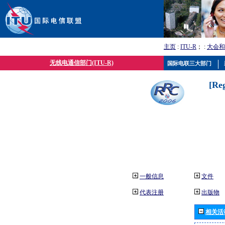
主页
:
ITU-R
； :
大会和
无线电通信部门(ITU-R)
国际电联三大部门
[Re
一般信息
文件
代表注册
出版物
相关活