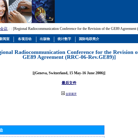
会议
; :
: [Regional Radiocommunication Conference for the Revision of the GE89 Agreemen
新闻室
各项活动
出版物
统计数字
国际电联简介
gional Radiocommunication Conference for the Revision o
GE89 Agreement (RRC-06-Rev.GE89)]
[(Geneva, Switzerland, 15 May-16 June 2006)]
最后文件
全部展开
动