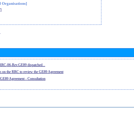
l Organisations]
]
息
e RRC-06-Rev.GE89 dispatched...
on on the RRC to review the GE89 Agreement
 GE89 Agreement - Consultation