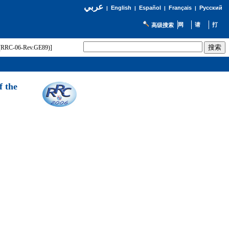
عربي
English
Español
Français
Русский
|
|
|
|
高级搜索
t (RRC-06-Rev.GE89)]
f the