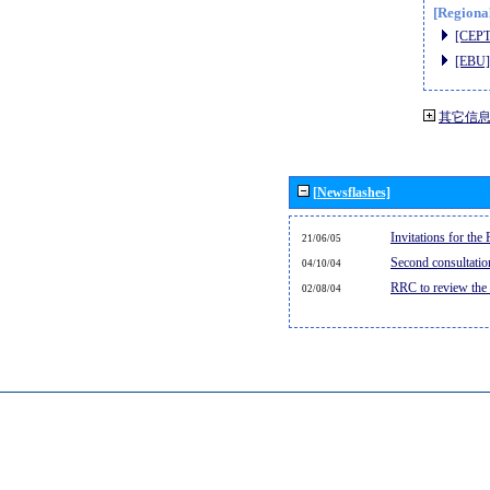
[Regiona
[CEPT
[EBU]
其它信
[Newsflashes]
Invitations for th
21/06/05
Second consultati
04/10/04
RRC to review the
02/08/04