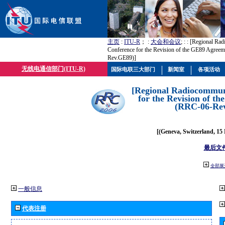
主页
:
ITU-R
； :
大会和会议
; :
: [Regional Ra
Conference for the Revision of the GE89 Agree
Rev.GE89)]
无线电通信部门(ITU-R)
国际电联三大部门
新闻室
各项活动
[Regional Radiocommun
for the Revision of t
(RRC-06-Re
[(Geneva, Switzerland, 15
最后文
全部展
一般信息
代表注册