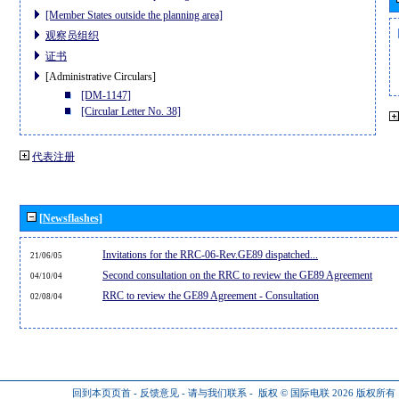
[Member States outside the planning area]
观察员组织
证书
[Administrative Circulars]
[DM-1147]
[Circular Letter No. 38]
代表注册
[Newsflashes]
Invitations for the RRC-06-Rev.GE89 dispatched...
21/06/05
Second consultation on the RRC to review the GE89 Agreement
04/10/04
RRC to review the GE89 Agreement - Consultation
02/08/04
回到本页页首
-
反馈意见
-
请与我们联系
-
版权 © 国际电联 2026
版权所有