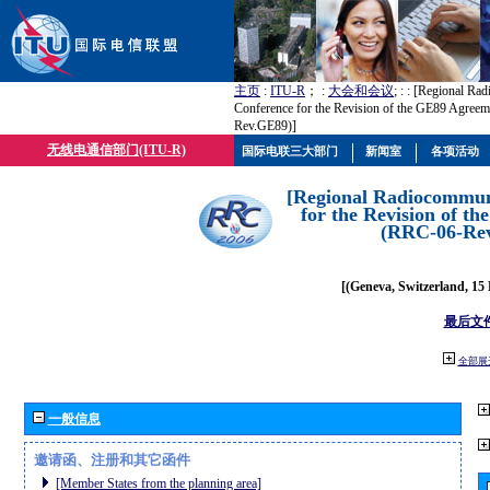
主页
:
ITU-R
； :
大会和会议
; :
: [Regional Ra
Conference for the Revision of the GE89 Agree
Rev.GE89)]
无线电通信部门(ITU-R)
国际电联三大部门
新闻室
各项活动
[Regional Radiocommun
for the Revision of t
(RRC-06-Re
[(Geneva, Switzerland, 15
最后文
全部展
一般信息
邀请函、注册和其它函件
[Member States from the planning area]