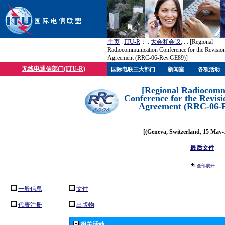
主页
:
ITU-R
； :
大会和会议
; :
: [Regional
Radiocommunication Conference for the Revisio
Agreement (RRC-06-Rev.GE89)]
无线电通信部门(ITU-R)
国际电联三大部门
新闻室
各项活动
[Regional Radiocomm
Conference for the Revisi
Agreement (RRC-06-
[(Geneva, Switzerland, 15 May-
最后文件
全部展开
一般信息
文件
代表注册
出版物
相关活动