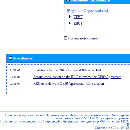
[Regional Organisations]
[CEPT]
[EBU]
Прочая информация
[Newsflashes]
Invitations for the RRC-06-Rev.GE89 dispatched...
21/06/05
Second consultation on the RRC to review the GE89 Agreement
04/10/04
RRC to review the GE89 Agreement - Consultation
02/08/04
Подняться в верхнюю часть
-
Обратная связь
-
Информация для контактов
-
Знак охраны
авторского права © МСЭ 2026
Все права сохранены
По вопросам, связанным с этой страницей, обращаться :
Координатор Web-страницы МСЭ-
R
Обновлено : 2011-06-15