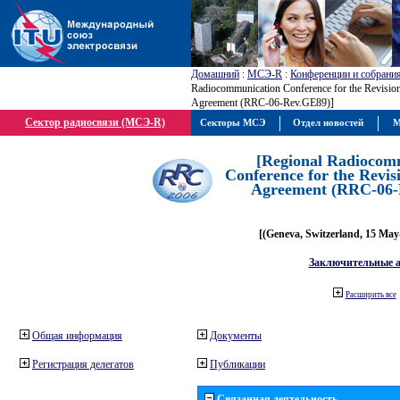
Домашний
:
МСЭ-R
:
Конференции и собрани
Radiocommunication Conference for the Revisio
Agreement (RRC-06-Rev.GE89)]
Сектор радиосвязи (МСЭ-R)
Секторы МСЭ
Отдел новостей
М
[Regional Radiocom
Conference for the Revis
Agreement (RRC-06-
[(Geneva, Switzerland, 15 May
Заключительные 
Расширить все
Общая информация
Документы
Регистрация делегатов
Публикации
Связанная деятельность