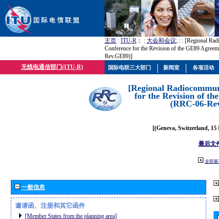
主页
:
ITU-R
； :
大会和会议
; :
: [Regional Ra
Conference for the Revision of the GE89 Agree
Rev.GE89)]
无线电通信部门(ITU-R)
国际电联三大部门
新闻室
各项活动
[Regional Radiocommun
for the Revision of t
(RRC-06-Re
[(Geneva, Switzerland, 15
最后文
全部展
一般信息
邀请函、注册和其它函件
[Member States from the planning area]