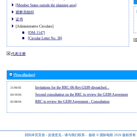
[Member States outside the planning area]
观察员组织
证书
[Administrative Circulars]
[DM-1147]
[Circular Letter No. 38]
代表注册
[Newsflashes]
Invitations for the RRC-06-Rev.GE89 dispatched...
21/06/05
Second consultation on the RRC to review the GE89 Agreement
04/10/04
RRC to review the GE89 Agreement - Consultation
02/08/04
回到本页页首
-
反馈意见
-
请与我们联系
-
版权 © 国际电联 2026
版权所有