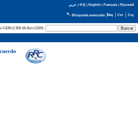
English
Français
Русский
عربي
|
中文
|
|
|
Búsqueda avanzada
uerdo GE89 (CRR-06-Rev.GE89)
Acuerdo