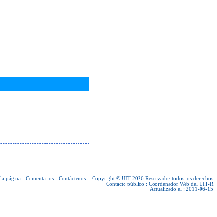
la página
-
Comentarios
-
Contáctenos
-
Copyright © UIT 2026
Reservados todos los derechos
Contacto público :
Coordenador Web del UIT-R
Actualizado el : 2011-06-15