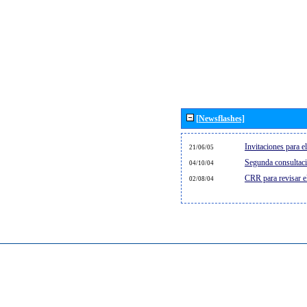
[Newsflashes]
Invitaciones para 
21/06/05
Segunda consultaci
04/10/04
CRR para revisar 
02/08/04