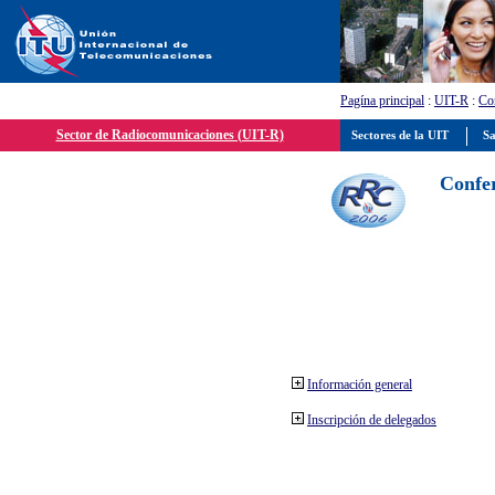
Pagína principal
:
UIT-R
:
Con
Sector de Radiocomunicaciones (UIT-R)
Sectores de la UIT
Sa
Confer
Información general
Inscripción de delegados