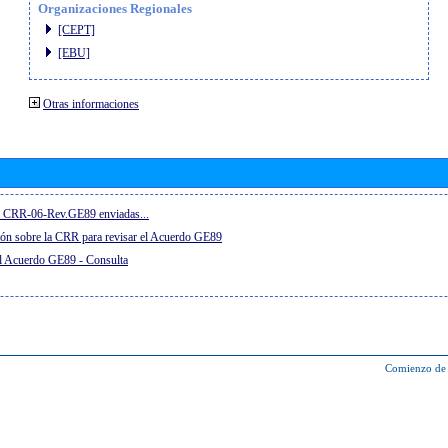
Organizaciones Regionales
[CEPT]
[EBU]
Otras informaciones
el CRR-06-Rev.GE89 enviadas...
ón sobre la CRR para revisar el Acuerdo GE89
el Acuerdo GE89 - Consulta
Comienzo de 