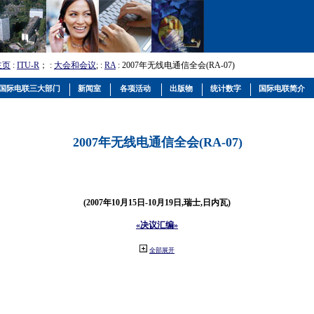
主页
:
ITU-R
； :
大会和会议
; :
RA
: 2007年无线电通信全会(RA-07)
国际电联三大部门
新闻室
各项活动
出版物
统计数字
国际电联简介
2007年无线电通信全会(RA-07)
(2007年10月15日-10月19日,瑞士,日内瓦)
«决议汇编»
全部展开