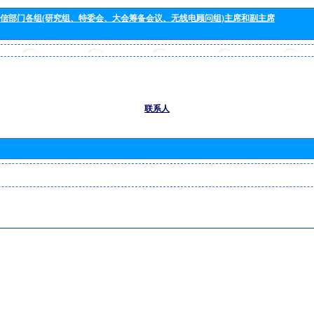
信部门各组(研究组、特委会、大会筹备会议、无线电顾问组)主席和副主席
联系人