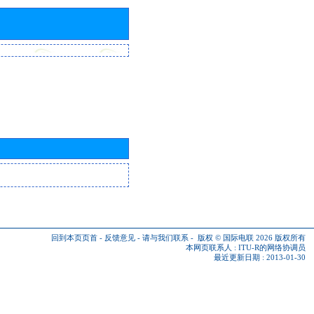
回到本页页首
-
反馈意见
-
请与我们联系
-
版权 © 国际电联 2026
版权所有
本网页联系人 :
ITU-R的网络协调员
最近更新日期 : 2013-01-30