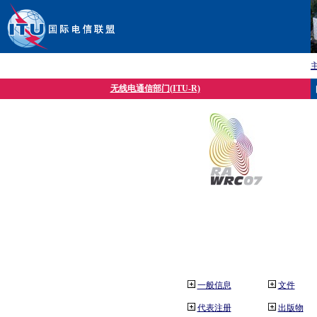
无线电通信部门(ITU-R)
一般信息
文件
代表注册
出版物