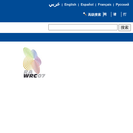
عربي
English
Español
Français
Русский
|
|
|
|
高级搜索