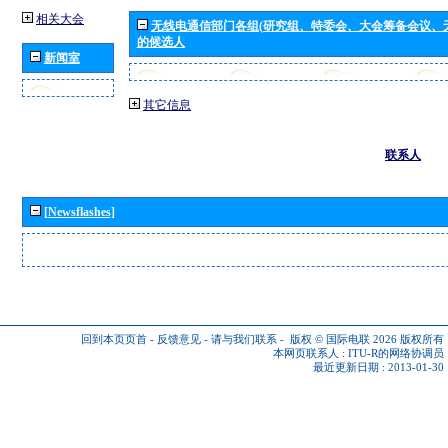
相关大会
无线电通信部门各组(研究组、特委会、大会筹备会议、
的候选人
新闻室
其它信息
联系人
[Newsflashes]
回到本页页首
-
反馈意见
-
请与我们联系
-
版权 © 国际电联 2026
版权所有
本网页联系人 :
ITU-R的网络协调员
最近更新日期 : 2013-01-30