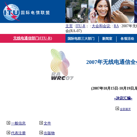
主页
:
ITU-R
； :
大会和会议
; :
RA
: 2007
会(RA-07)
无线电通信部门(ITU-R)
国际电联三大部门
新闻室
各项活动
2007年无线电通信全会(
(2007年10月15日-10月19日
«决议汇编»
全部展开
一般信息
文件
代表注册
出版物