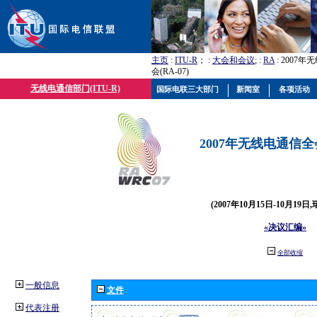
主页
:
ITU-R
； :
大会和会议
; :
RA
: 2007
会(RA-07)
无线电通信部门(ITU-R)
国际电联三大部门
新闻室
各项活动
2007年无线电通信全会(
(2007年10月15日-10月19日
«决议汇编»
全部收缩
一般信息
文件
代表注册