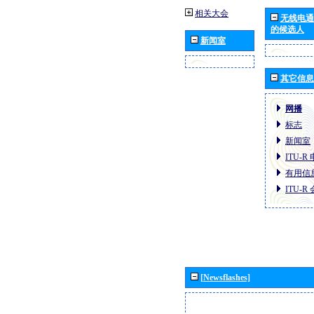
相关大会
无线电通
的候选人
新闻室
其它信息
网播
标志
新闻室
ITU-
有用信
ITU-
[Newsflashes]