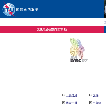
无线电通信部门(ITU-R)
一般信息
文件
代表注册
出版物