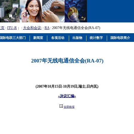
主页
:
ITU-R
； :
大会和会议
; :
RA
: 2007年无线电通信全会(RA-07)
国际电联三大部门
新闻室
各项活动
出版物
统计数字
国际电联简介
2007年无线电通信全会(RA-07)
(2007年10月15日-10月19日,瑞士,日内瓦)
«决议汇编»
全部收缩