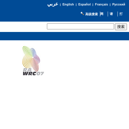
عربي
English
Español
Français
Русский
|
|
|
|
高级搜索