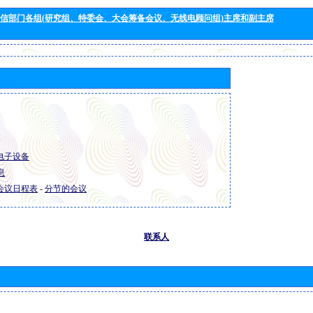
信部门各组(研究组、特委会、大会筹备会议、无线电顾问组)主席和副主席
R 电子设备
息
R 会议日程表
-
分节的会议
联系人