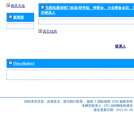
相关大会
无线电通信部门各组(研究组、特委会、大会筹备会议、
的候选人
新闻室
其它信息
联系人
[Newsflashes]
回到本页页首
-
反馈意见
-
请与我们联系
-
版权 © 国际电联 2026
版权所有
本网页联系人 :
ITU-R的网络协调员
最近更新日期 : 2013-01-30