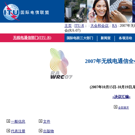
主页
:
ITU-R
； :
大会和会议
; :
RA
: 2007
会(RA-07)
无线电通信部门(ITU-R)
国际电联三大部门
新闻室
各项活动
2007年无线电通信全会(
(2007年10月15日-10月19日
«决议汇编»
全部展开
一般信息
文件
代表注册
出版物