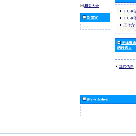
相关大会
ITU-R
新闻室
ITU-R
工作方
无线电通
的候选人
其它信息
[Newsflashes]