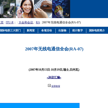
主页
:
ITU-R
； :
大会和会议
; :
RA
: 2007年无线电通信全会(RA-07)
国际电联三大部门
新闻室
各项活动
出版物
统计数字
国际电联简介
2007年无线电通信全会(RA-07)
(2007年10月15日-10月19日,瑞士,日内瓦)
«决议汇编»
全部收缩