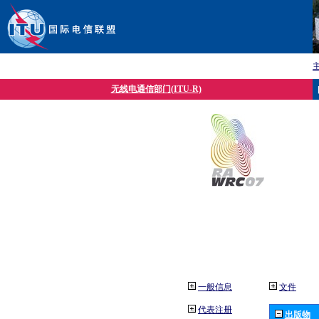
无线电通信部门(ITU-R)
一般信息
文件
代表注册
出版物