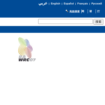
عربي
English
Español
Français
Русский
|
|
|
|
高级搜索