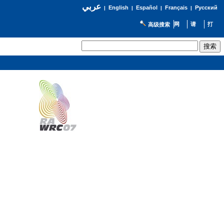
عربي
English
Español
Français
Русский
|
|
|
|
高级搜索