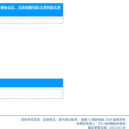
会筹备会议、无线电顾问组)主席和副主席
回到本页页首
-
反馈意见
-
请与我们联系
-
版权 © 国际电联 2026
版权所有
本网页联系人 :
ITU-R的网络协调员
最近更新日期 : 2013-01-30