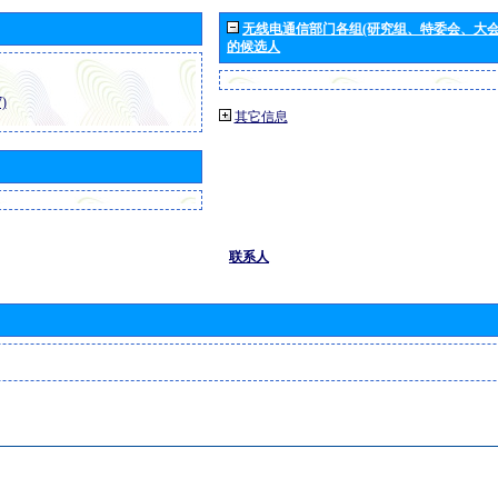
无线电通信部门各组(研究组、特委会、大
的候选人
)
其它信息
联系人