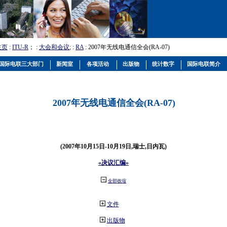
主页
:
ITU-R
； :
大会和会议
; :
RA
: 2007年无线电通信全会(RA-07)
国际电联三大部门
新闻室
各项活动
出版物
统计数字
国际电联简介
2007年无线电通信全会(RA-07)
(2007年10月15日-10月19日,瑞士,日内瓦)
«决议汇编»
全部收缩
文件
出版物