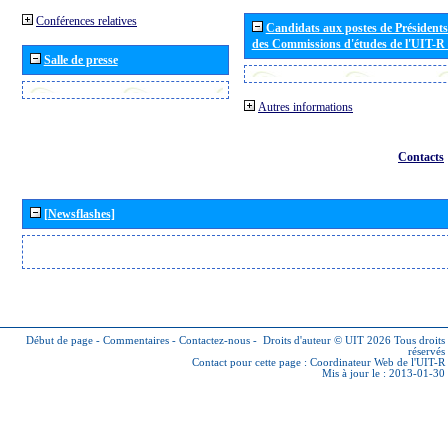
Conférences relatives
Candidats aux postes de Présidents 
des Commissions d'études de l'UIT-R
Salle de presse
Autres informations
Contacts
[Newsflashes]
Début de page
-
Commentaires
-
Contactez-nous
-
Droits d'auteur © UIT 2026
Tous droits
réservés
Contact pour cette page :
Coordinateur Web de l'UIT-R
Mis à jour le : 2013-01-30