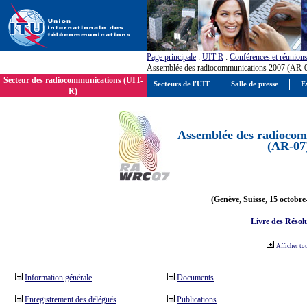
Page principale
:
UIT-R
:
Conférences et réunion
Assemblée des radiocommunications 2007 (AR-
Secteur des radiocommunications (UIT-
Secteurs de l'UIT
Salle de presse
E
R)
Assemblée des radiocom
(AR-07
(Genève, Suisse, 15 octobre
Livre des Résol
Afficher to
Information générale
Documents
Enregistrement des délégués
Publications