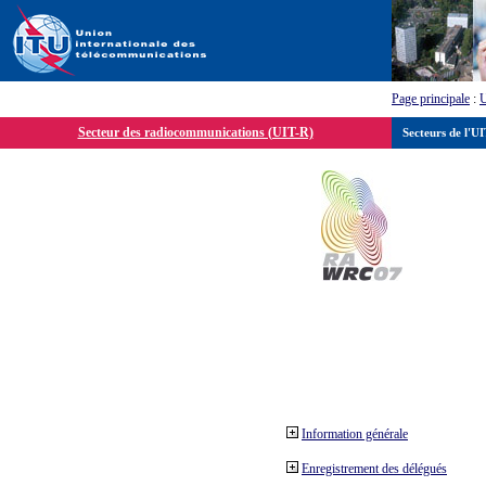
Page principale
:
Secteur des radiocommunications (UIT-R)
Secteurs de l'U
Information générale
Enregistrement des délégués