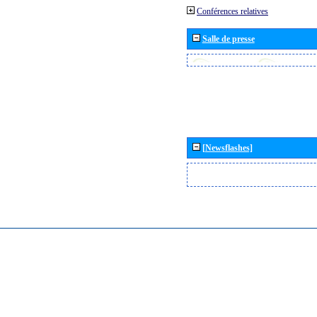
Conférences relatives
Salle de presse
[Newsflashes]