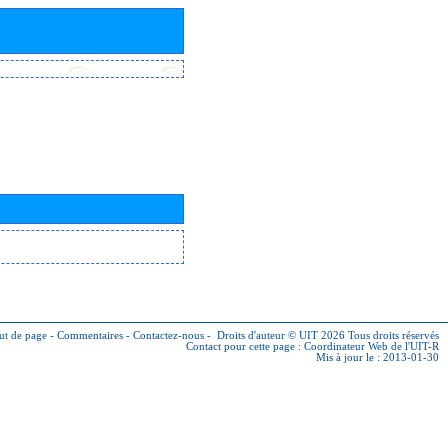
ut de page
-
Commentaires
-
Contactez-nous
-
Droits d'auteur © UIT 2026
Tous droits réservés
Contact pour cette page :
Coordinateur Web de l'UIT-R
Mis à jour le : 2013-01-30