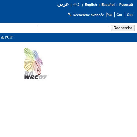
عربي
English
Español
Русский
|
中文
|
|
|
Recherche avancée
 de l'UIT