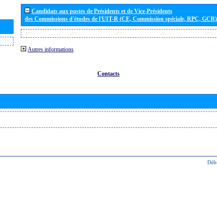
Candidats aux postes de Présidents et de Vice-Présidents
des Commissions d'études de l'UIT-R (CE, Commission spéciale, RPC, GCR)
Autres informations
Contacts
Déb