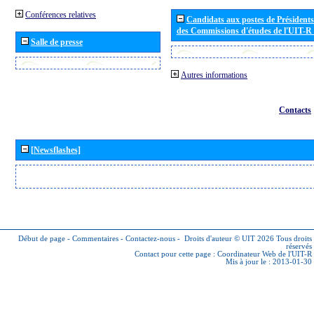
Conférences relatives
Candidats aux postes de Présidents 
des Commissions d'études de l'UIT-R
Salle de presse
Autres informations
Contacts
[Newsflashes]
Début de page
-
Commentaires
-
Contactez-nous
-
Droits d'auteur © UIT 2026
Tous droits
réservés
Contact pour cette page :
Coordinateur Web de l'UIT-R
Mis à jour le : 2013-01-30