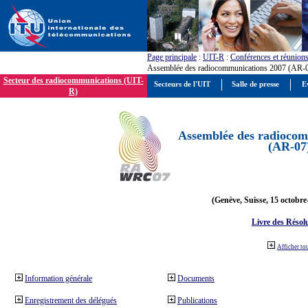
Page principale
:
UIT-R
:
Conférences et réunion
Assemblée des radiocommunications 2007 (AR-
Secteur des radiocommunications (UIT-
Secteurs de l'UIT
Salle de presse
E
R)
Assemblée des radiocom
(AR-07
(Genève, Suisse, 15 octobre
Livre des Résol
Afficher to
Information générale
Documents
Enregistrement des délégués
Publications