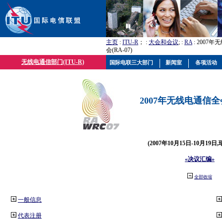
主页
:
ITU-R
； :
大会和会议
; :
RA
: 2007
会(RA-07)
无线电通信部门(ITU-R)
国际电联三大部门
新闻室
各项活动
2007年无线电通信全会(
(2007年10月15日-10月19日
«决议汇编»
全部收缩
一般信息
代表注册