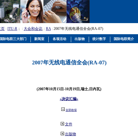
主页
:
ITU-R
； :
大会和会议
; :
RA
: 2007年无线电通信全会(RA-07)
国际电联三大部门
新闻室
各项活动
出版物
统计数字
国际电联简介
2007年无线电通信全会(RA-07)
(2007年10月15日-10月19日,瑞士,日内瓦)
«决议汇编»
全部收缩
文件
出版物