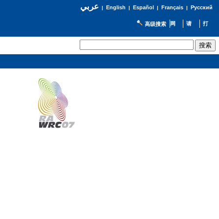
عربي
English
Español
Français
Русский
|
|
|
|
高级搜索