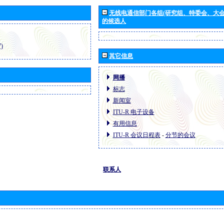
无线电通信部门各组(研究组、特委会、大
的候选人
)
其它信息
网播
标志
新闻室
ITU-R 电子设备
有用信息
ITU-R 会议日程表
-
分节的会议
联系人