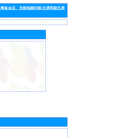
会筹备会议、无线电顾问组)主席和副主席