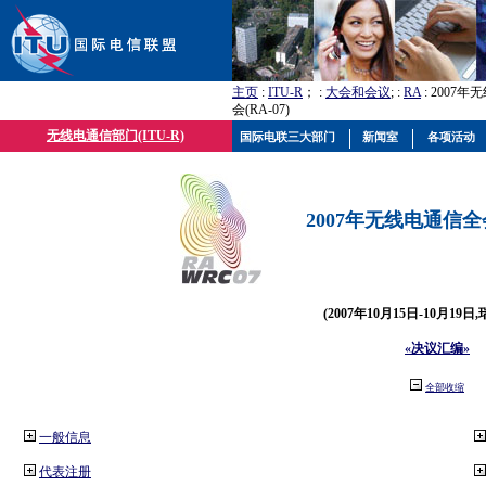
主页
:
ITU-R
； :
大会和会议
; :
RA
: 2007
会(RA-07)
无线电通信部门(ITU-R)
国际电联三大部门
新闻室
各项活动
2007年无线电通信全会(
(2007年10月15日-10月19日
«决议汇编»
全部收缩
一般信息
代表注册