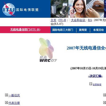
主页
:
ITU-R
； :
大会和会议
; :
RA
: 2007
会(RA-07)
无线电通信部门(ITU-R)
国际电联三大部门
新闻室
各项活动
2007年无线电通信全会(
(2007年10月15日-10月19日
«决议汇编»
全部收缩
一般信息
代表注册