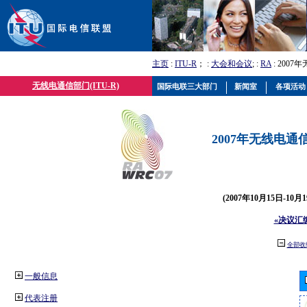
主页
:
ITU-R
； :
大会和会议
; :
RA
: 2007
无线电通信部门(ITU-R)
国际电联三大部门
新闻室
各项活动
2007年无线电通信
(2007年10月15日-10
«决议汇
全部收
一般信息
代表注册