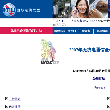
主页
:
ITU-R
； :
大会和会议
; :
RA
: 2007
会(RA-07)
无线电通信部门(ITU-R)
国际电联三大部门
新闻室
各项活动
2007年无线电通信全会(
(2007年10月15日-10月19日
«决议汇编»
全部收缩
一般信息
代表注册