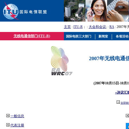
主页
:
ITU-R
； :
大会和会议
; :
RA
: 2007
无线电通信部门(ITU-R)
国际电联三大部门
新闻室
各项活动
2007年无线电通信
(2007年10月15日-10
«决议汇
全部收
一般信息
代表注册