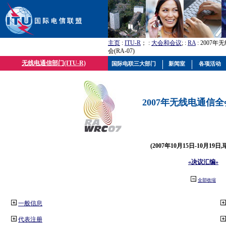
主页
:
ITU-R
； :
大会和会议
; :
RA
: 2007
会(RA-07)
无线电通信部门(ITU-R)
国际电联三大部门
新闻室
各项活动
2007年无线电通信全会(
(2007年10月15日-10月19日
«决议汇编»
全部收缩
一般信息
代表注册