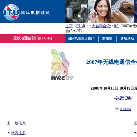
主页
:
ITU-R
； :
大会和会议
; :
RA
: 2007
会(RA-07)
无线电通信部门(ITU-R)
国际电联三大部门
新闻室
各项活动
2007年无线电通信全会(
(2007年10月15日-10月19日
«决议汇编»
全部收缩
一般信息
代表注册