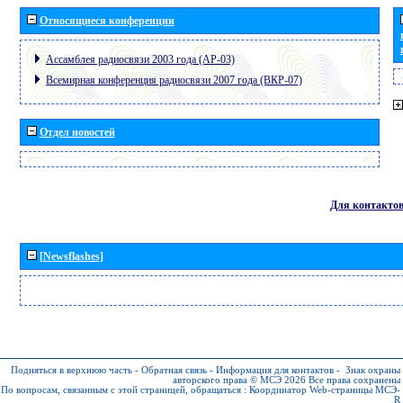
Относящиеся конференции
Ассамблея радиосвязи 2003 года (АР-03)
Всемирная конференция радиосвязи 2007 года (ВКР-07)
Отдел новостей
Для контакто
[Newsflashes]
Подняться в верхнюю часть
-
Обратная связь
-
Информация для контактов
-
Знак охраны
авторского права © МСЭ 2026
Все права сохранены
По вопросам, связанным с этой страницей, обращаться :
Координатор Web-страницы МСЭ-
R