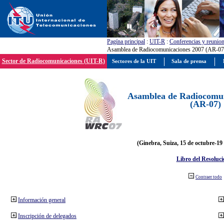
Pagína principal
:
UIT-R
:
Conferencias y reunio
Asamblea de Radiocomunicaciones 2007 (AR-07
Sector de Radiocomunicaciones (UIT-R)
Sectores de la UIT
Sala de prensa
Asamblea de Radiocomun
(AR-07)
(Ginebra, Suiza, 15 de octubre-19
Libro del Resoluci
Contraer todo
Información general
Inscripción de delegados