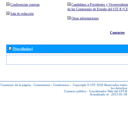
Conferencias conexas
Candidatos a Presidentes y Vicepresident
de las Comisiones de Estudio del UIT R (C
Sala de redacción
Otras informaciones
Contactos
[Newsflashes]
Comienzo de la página
-
Comentarios
-
Contáctenos
-
Copyright © UIT 2026
Reservados todos
los derechos
Contacto público :
Coordenador Web del UIT-R
Actualizado el : 2013-01-30