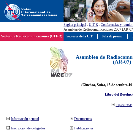
Pagína principal
:
UIT-R
:
Conferencias y reunio
Asamblea de Radiocomunicaciones 2007 (AR-07
Sector de Radiocomunicaciones (UIT-R)
Sectores de la UIT
Sala de prensa
Asamblea de Radiocomun
(AR-07)
(Ginebra, Suiza, 15 de octubre-19
Libro del Resoluci
Expandir todo
Información general
Documentos
Inscripción de delegados
Publicaciones