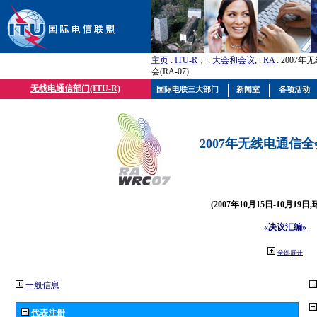
主页
:
ITU-R
； :
大会和会议
; :
RA
: 2007
会(RA-07)
无线电通信部门(ITU-R)
国际电联三大部门
新闻室
各项活动
2007年无线电通信全会(
(2007年10月15日-10月19日
«决议汇编»
全部展开
一般信息
代表注册