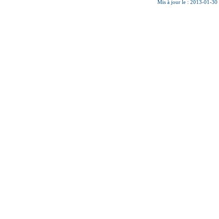
Mis à jour le : 2013-01-30