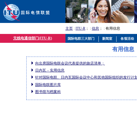
主页
:
ITU-R
； :
信息
； : 有用信息
无线电通信部门(ITU-R)
国际电联三大部门
新闻室
各项活动
有用信息
向出席国际电联会议代表提供的旅店清单；
日内瓦 – 实用信息
针对国际电联、日内瓦国际会议中心和其他国际组织的发行计
国际电联图片库
图书馆与档案科