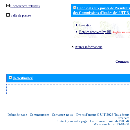
Conférences relatives
Candidats aux postes de Présidents 
des Commissions d'études de l'UIT-R
Salle de presse
Invitation
Replies received by BR
Anglais seulem
Autres informations
Contacts
[Newsflashes]
Début de page
-
Commentaires
-
Contactez-nous
-
Droits d'auteur © UIT 2026
Tous droits
réservés
Contact pour cette page :
Coordinateur Web de l'UIT-R
Mis à jour le : 2013-01-30