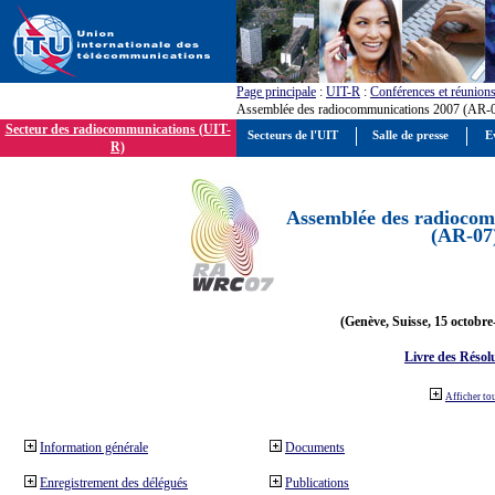
Page principale
:
UIT-R
:
Conférences et réunion
Assemblée des radiocommunications 2007 (AR-
Secteur des radiocommunications (UIT-
Secteurs de l'UIT
Salle de presse
E
R)
Assemblée des radiocom
(AR-07
(Genève, Suisse, 15 octobre
Livre des Résol
Afficher to
Information générale
Documents
Enregistrement des délégués
Publications