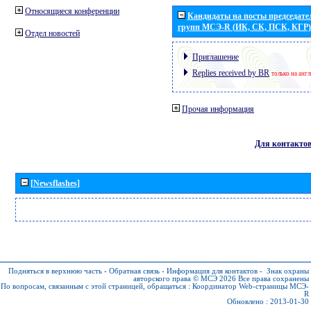
Относящиеся конференции
Кандидаты на посты председател
групп МСЭ-R (ИК, СК, ПСК, КГР)
Отдел новостей
Приглашение
Replies received by BR
только на анг
Прочая информация
Для контакто
[Newsflashes]
Подняться в верхнюю часть
-
Обратная связь
-
Информация для контактов
-
Знак охраны
авторского права © МСЭ 2026
Все права сохранены
По вопросам, связанным с этой страницей, обращаться :
Координатор Web-страницы МСЭ-
R
Обновлено : 2013-01-30