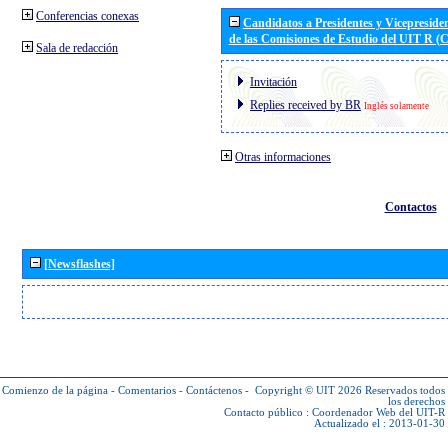
Conferencias conexas
Candidatos a Presidentes y Vicepreside
de las Comisiones de Estudio del UIT R 
Sala de redacción
Invitación
Replies received by BR
Inglés solamente
Otras informaciones
Contactos
[Newsflashes]
Comienzo de la página
-
Comentarios
-
Contáctenos
-
Copyright © UIT 2026
Reservados todos
los derechos
Contacto público :
Coordenador Web del UIT-R
Actualizado el : 2013-01-30