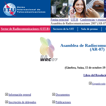
Pagína principal
:
UIT-R
:
Conferencias y reunio
Asamblea de Radiocomunicaciones 2007 (AR-07
Sector de Radiocomunicaciones (UIT-R)
Sectores de la UIT
Sala de prensa
Asamblea de Radiocomun
(AR-07)
(Ginebra, Suiza, 15 de octubre-19
Libro del Resoluci
Expandir todo
Información general
Documentos
Inscripción de delegados
Publicaciones