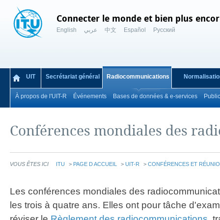
Connecter le monde et bien plus encor
English
عربي
中文
Español
Русский
UIT
Secrétariat général
Radiocommunications
Normalisatio
À propos de l'UIT-R
Événements
Bases de données & e-services
Publi
Conférences mondiales des rad
VOUS ÊTES ICI
ITU
>
PAGE D ACCUEIL
>
UIT-R
>
CONFÉRENCES ET RÉUNI
Les conférences mondiales des radiocommunicati
les trois à quatre ans. Elles ont pour tâche d'examin
réviser le
Règlement des radiocommunications
, t