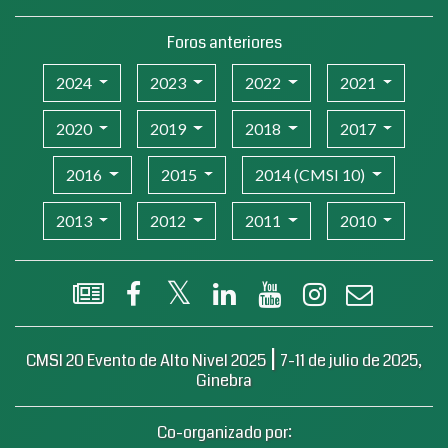
Foros anteriores
2024
2023
2022
2021
2020
2019
2018
2017
2016
2015
2014 (CMSI 10)
2013
2012
2011
2010
Boletín informativo de la CMSI en formato Flash
Facebook
X (Twitter)
LinkedIn
YouTube
Instagram
Correo elec
|
CMSI 20 Evento de Alto Nivel 2025
7-11 de julio de 2025,
Ginebra
Co-organizado por: