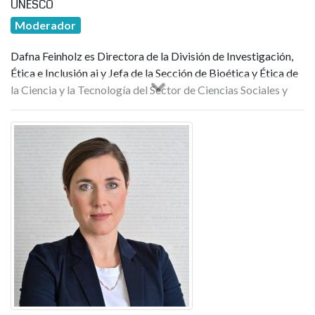
UNESCO
Moderador
Dafna Feinholz es Directora de la División de Investigación,
Ética e Inclusión ai y Jefa de la Sección de Bioética y Ética de
la Ciencia y la Tecnología del Sector de Ciencias Sociales y
Humanas de la UNESCO.
Dafna Feinholz es Doctora en Psicología de la Investigación
(UIA, México) y Maestra en Bioética (Universidad
Complutense de Madrid, España). Fue Jefa del Departamento
de Epidemiología Reproductiva del Instituto Nacional de
Perinatología de México y Directora de Investigación y
Planeación del Programa Mujer y Salud de la Secretaría de
Salud (México). Ocupó sucesivamente los cargos de
Coordinadora Académica de la Comisión Nacional del
Genoma Humano de la Secretaría de Salud y Directora
Ejecutiva de la Comisión Nacional de Bioética.