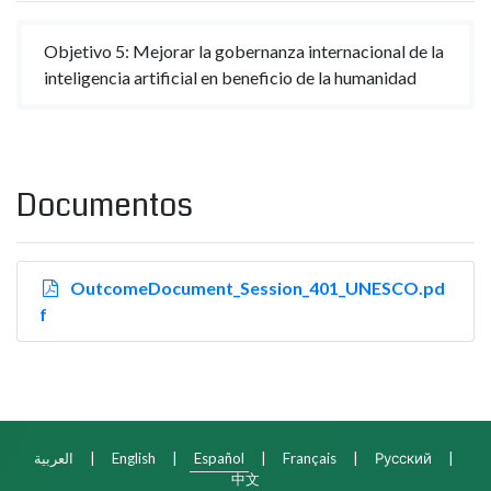
Objetivo 5: Mejorar la gobernanza internacional de la
inteligencia artificial en beneficio de la humanidad
Documentos
OutcomeDocument_Session_401_UNESCO.pd
f
العربية
|
English
|
Español
|
Français
|
Русский
|
中文