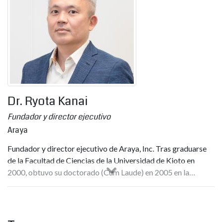
ASEAN-Japón (AJCCBC); y dirigió varias unidades de
investigación e infraestructura.
Como director de ETDA, defiende un modelo de "Regulador
de co-creación" centrado en enfatizar la colaboración con
diversas partes interesadas para desarrollar el panorama
digital, elaborar planes estratégicos y estándares de
transacciones electrónicas de Tailandia y
Dr. Ryota Kanai
Fortalecimiento de la identidad digital y el servicio de
plataforma digital, los servicios de confianza y la capacidad
Fundador y director ejecutivo
de ciberseguridad.
Araya
El Dr. Chaichana promueve la innovación responsable
Fundador y director ejecutivo de Araya, Inc. Tras graduarse
mediante iniciativas como la Clínica de Gobernanza de IA
de la Facultad de Ciencias de la Universidad de Kioto en
(AIGC) y las próximas directrices de riesgo Gen-AI para
2000, obtuvo su doctorado (Cum Laude) en 2005 en la
organizaciones. Su combinación de experiencia técnica,
Universidad de Utrecht (Países Bajos), donde estudió el
perspectiva internacional y conocimiento de políticas lo sitúa
procesamiento de la información visual en el cerebro humano.
a la vanguardia de los esfuerzos de Tailandia para construir
Tras trabajar como investigador en el Instituto Tecnológico
una economía digital segura, confiable e inclusiva. gvb
de California (EE. UU.) y en el University College de Londres