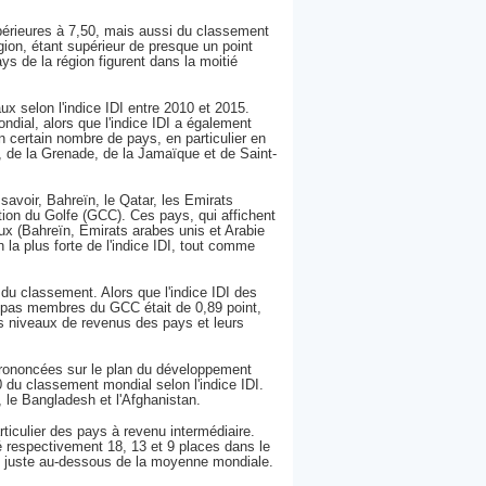
périeures à 7,50, mais aussi du classement
gion, étant supérieur de presque un point
s de la région figurent dans la moitié
x selon l'indice IDI entre 2010 et 2015.
ndial, alors que l'indice IDI a également
n certain nombre de pays, en particulier en
 de la Grenade, de la Jamaïque et de Saint-
avoir, Bahreïn, le Qatar, les Emirats
ion du Golfe (GCC). Ces pays, qui affichent
ux (Bahreïn, Emirats arabes unis et Arabie
 la plus forte de l'indice IDI, tout comme
 du classement. Alors que l'indice IDI des
pas membres du GCC était de 0,89 point,
s niveaux de revenus des pays et leurs
 prononcées sur le plan du développement
du classement mondial selon l'indice IDI.
 le Bangladesh et l'Afghanistan.
ticulier des pays à revenu intermédiaire.
né respectivement 18, 13 et 9 places dans le
nc juste au-dessous de la moyenne mondiale.