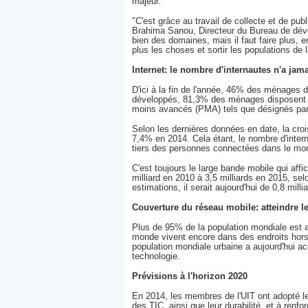
majeur."
"C'est grâce au travail de collecte et de pu
Brahima Sanou, Directeur du Bureau de déve
bien des domaines, mais il faut faire plus, 
plus les choses et sortir les populations de
Internet: le nombre d'internautes n'a jama
D'ici à la fin de l'année, 46% des ménages d
développés, 81,3% des ménages disposent au
moins avancés (PMA) tels que désignés par
Selon les dernières données en date, la croiss
7,4% en 2014. Cela étant, le nombre d'inte
tiers des personnes connectées dans le mo
C'est toujours le large bande mobile qui af
milliard en 2010 à 3,5 milliards en 2015, s
estimations, il serait aujourd'hui de 0,8 millia
Couverture du réseau mobile: atteindre le
Plus de 95% de la population mondiale est au
monde vivent encore dans des endroits hors d
population mondiale urbaine a aujourd'hui a
technologie.
Prévisions à l'horizon 2020
En 2014, les membres de l'UIT ont adopté l
des TIC, ainsi que leur durabilité, et à renfo