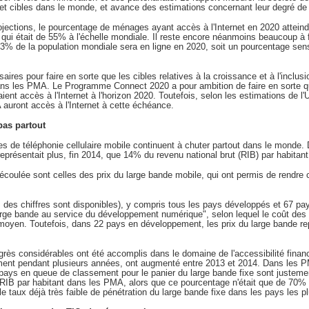
s et cibles dans le monde, et avance des estimations concernant leur degré de r
rojections, le pourcentage de ménages ayant accès à l'Internet en 2020 attein
qui était de 55% à l'échelle mondiale. Il reste encore néanmoins beaucoup à f
53% de la population mondiale sera en ligne en 2020, soit un pourcentage sens
es pour faire en sorte que les cibles relatives à la croissance et à l'inclusi
ans les PMA. Le Programme Connect 2020 a pour ambition de faire en sorte
nt accès à l'Internet à l'horizon 2020. Toutefois, selon les estimations de
uront accès à l'Internet à cette échéance.
pas partout
ces de téléphonie cellulaire mobile continuent à chuter partout dans le monde.
 représentait plus, fin 2014, que 14% du revenu national brut (RIB) par habita
 écoulée sont celles des prix du large bande mobile, qui ont permis de rendre
 des chiffres sont disponibles), y compris tous les pays développés et 67 pay
arge bande au service du développement numérique", selon lequel le coût des
oyen. Toutefois, dans 22 pays en développement, les prix du large bande re
grès considérables ont été accomplis dans le domaine de l'accessibilité financ
ent pendant plusieurs années, ont augmenté entre 2013 et 2014. Dans les PMA
es pays en queue de classement pour le panier du large bande fixe sont juste
RIB par habitant dans les PMA, alors que ce pourcentage n'était que de 70% 
 taux déjà très faible de pénétration du large bande fixe dans les pays les 