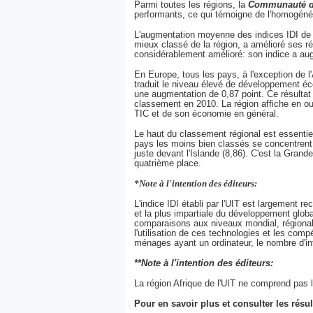
Parmi toutes les régions, la
Communauté de
performants, ce qui témoigne de l'homogénéi
L'augmentation moyenne des indices IDI de l
mieux classé de la région, a amélioré ses ré
considérablement amélioré: son indice a aug
En Europe, tous les pays, à l'exception de l
traduit le niveau élevé de développement éco
une augmentation de 0,87 point. Ce résultat 
classement en 2010. La région affiche en ou
TIC et de son économie en général.
Le haut du classement régional est essentie
pays les moins bien classés se concentrent a
juste devant l'Islande (8,86). C'est la Gran
quatrième place.
*Note à l'intention des éditeurs:
L'indice IDI établi par l'UIT est largement 
et la plus impartiale du développement global
comparaisons aux niveaux mondial, régional 
l'utilisation de ces technologies et les com
ménages ayant un ordinateur, le nombre d'int
**Note à l'intention des éditeurs:
La région Afrique de l'UIT ne comprend pas 
Pour en savoir plus et consulter les résult