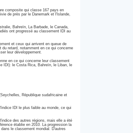
sure composite qui classe 167 pays en
ivie de près par le Danemark et l'Islande,
stralie, Bahreïn, La Barbade, le Canada,
udiés ont progressé au classement IDI au
sement et ceux qui arrivent en queue de
t du retard, notamment en ce qui concerne
esser leur développement.
yenne en ce qui concerne leur classement
 IDI): le Costa Rica, Bahreïn, le Liban, le
 (Seychelles, République sudafricaine et
'indice IDI le plus faible au monde, ce qui
l'indice des autres régions, mais elle a été
éférence établie en 2010. La progression la
s dans le classement mondial. D'autres