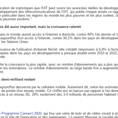
blication de statistiques que l'UIT peut suivre les avancées réelles du dével
loppement des télécommunications de l'UIT, qui publie chaque année ce rap
en particulier dans les régions du monde les plus pauvres et les plus isolées, 
 la pauvreté extrême."
is été aussi important, mais la croissance ralentit
ans le monde auront accès à l'internet à domicile, contre 44% l'an dernier et 
jourd'hui d'un accès à l'internet, contre 34,1% dans les pays en développem
 les Nations Unies.
ance de l'utilisation d'internet fléchit; elle s'établit néanmoins à 6,9% à l'éch
rnautes dans les pays en développement a presque doublé entre 2010 et 2015
nde.
fiche la croissance la plus rapide, avec un nombre d'abonnements qui a plus q
elon les estimations. Le nombre d'abonnements au large bande fixe a augment
rd.
 demi-milliard restant
jourd'hui desservie par le cellulaire mobile. Autrement dit, selon les estimat
e portée d'un réseau mobile. Ce chiffre est en baisse par rapport à l'an derni
ccès à un réseau 3G, 29% seulement des 3,4 milliards de personnes habitant e
e
Programme Connect 2020
, qui fixe une série de buts et de cibles visant à a
rcer le rôle de l'innovation et des partenariats. Le rapport Mesurer la société de