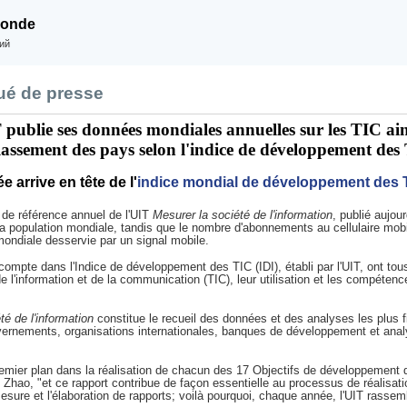
monde
ий
ué de presse
publie ses données mondiales annuelles sur les TIC ai
classement des pays selon l'indice de développement des
e arrive en tête de l'
indice mondial de développement des 
 de référence annuel de l'UIT
Mesurer la société de l'information
, publié aujou
 population mondiale, tandis que le nombre d'abonnements au cellulaire mobile
ondiale desservie par un signal mobile.
compte dans l'Indice de développement des TIC (IDI), établi par l'UIT, ont tou
 l'information et de la communication (TIC), leur utilisation et les compétenc
té de l'information
constitue le recueil des données et des analyses les plus fia
nements, organisations internationales, banques de développement et analy
premier plan dans la réalisation de chacun des 17 Objectifs de développemen
n Zhao, "et ce rapport contribue de façon essentielle au processus de réalisati
sure et l'élaboration de rapports; voilà pourquoi, chaque année, l'UIT rass