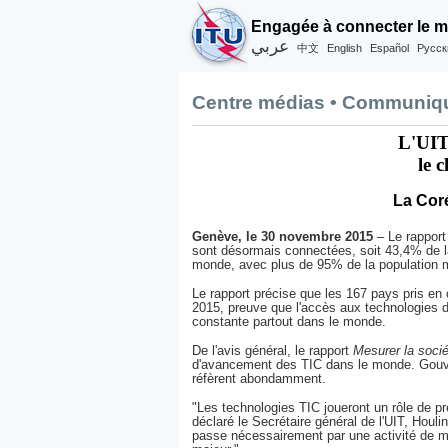
Engagée à connecter le 
عربي
English
Español
Русск
中文
Centre médias • Communiq
L'UIT 
le 
La Coré
Genève, le 30 novembre 2015
– Le rapport
sont désormais connectées, soit 43,4% de la
monde, avec plus de 95% de la population m
Le rapport précise que les 167 pays pris en 
2015, preuve que l'accès aux technologies de
constante partout dans le monde.
De l'avis général, le rapport
Mesurer la socié
d'avancement des TIC dans le monde. Gouver
réfèrent abondamment.
"Les technologies TIC joueront un rôle de 
déclaré le Secrétaire général de l'UIT, Houli
passe nécessairement par une activité de me