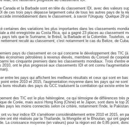
 le Canada et la Barbade sont en tête du classement IDI, avec des valeurs su
I de ces trois pays dépasse largement celui de tous les autres pays de la ré
 succède immédiatement dans le classement, à savoir l'Uruguay. Quelque 29 pay
é certaines des variations les plus importantes dans les classements mondiau
diale a été enregistrée au Costa Rica, qui a gagné 23 places au classement mo
ays tels que le Suriname, le Brésil, la Barbade et la Colombie. Toutefois, u
 nettement reculé au classement; c'est notamment le cas du Belize, de Cuba,
premiers pays du classement en ce qui concerne le développement des TIC (à s
t des économies pétrolières à revenus élevés, membres du Conseil de coopérat
t parmi les cinquante premiers dans les classements mondiaux. Trois d'entre e
is 2010, ont le plus progressé aux classements IDI et ont connu l'augmentation
Oman).
er entre les pays qui affichent les meilleurs résultats et ceux qui sont en bas
int entre 2010 et 2015, l'augmentation moyenne dans les pays qui ne sont 
bons résultats des pays du GCC traduisent la corrélation qui existe entre le
ppement des TIC est le plus hétérogène, ce qui témoigne de différences très
ue de Corée, mais aussi Hong Kong (Chine) et le Japon, sont dans le top 20 
des pays les moins connectés selon ce critère, notamment l'Inde, le Pakistan,
ont vu leur indice IDI s'améliorer considérablement entre 2010 et 2015, en par
tère ont été réalisés par la Thaïlande, la Mongolie et le Bhoutan, qui ont gag
de. La croissance moyenne (en valeurs) pour la région est de 0,85 point, do