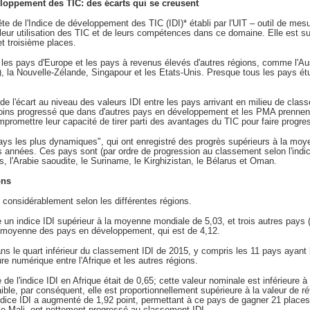
loppement des TIC: des écarts qui se creusent
te de l'Indice de développement des TIC (IDI)* établi par l'UIT – outil de me
leur utilisation des TIC et de leurs compétences dans ce domaine. Elle est su
t troisième places.
les pays d'Europe et les pays à revenus élevés d'autres régions, comme l'Au
, la Nouvelle-Zélande, Singapour et les Etats-Unis. Presque tous les pays ét
 l'écart au niveau des valeurs IDI entre les pays arrivant en milieu de clas
oins progressé que dans d'autres pays en développement et les PMA prennen
 compromettre leur capacité de tirer parti des avantages du TIC pour faire progr
ays les plus dynamiques", qui ont enregistré des progrès supérieurs à la mo
es années. Ces pays sont (par ordre de progression au classement selon l'indice
, l'Arabie saoudite, le Suriname, le Kirghizistan, le Bélarus et Oman.
ons
 considérablement selon les différentes régions.
e un indice IDI supérieur à la moyenne mondiale de 5,03, et trois autres pays
la moyenne des pays en développement, qui est de 4,12.
ns le quart inférieur du classement IDI de 2015, y compris les 11 pays ayant l
ure numérique entre l'Afrique et les autres régions.
 l'indice IDI en Afrique était de 0,65; cette valeur nominale est inférieure à 
aible, par conséquent, elle est proportionnellement supérieure à la valeur de r
'indice IDI a augmenté de 1,92 point, permettant à ce pays de gagner 21 place
 le Mali, ont nettement progressé au classement IDI.