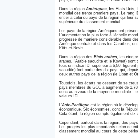
Dans la région
Amériques
, les Etats-Unis,
mondial des trente premiers pays. Le rang ID
entier à celui du pays de la région qui leur
supérieure du classement mondial.
Les pays de la région Amériques ont présent
L'augmentation la plus forte à l'échelle mon
progressé de manière considérable dans des p
Amérique centrale et dans les Caraïbes, ont
Kitts-et-Nevis.
Dans la région des
Etats arabes
, les cinq 
arabes, l'Arabie saoudite et le Koweït) son
tous un indice IDI supérieur à 6,50, figuren
saoudite) font partie des dix pays qui, depu
deux autres pays de la région (le Liban et 
Toutefois, les écarts ne cessent de se creus
pays membres du GCC a augmenté de 1,78 po
donc au niveau de la moyenne mondiale. Les 
valeurs IDI.
L'
Asie-Pacifique
est la région où le dévelo
économique. Six économies, dont la Républiq
Cela étant, la région compte également dix 
Cependant, partout dans la région, des pays 
Les progrès les plus importants selon ce cri
classement mondial au cours de cette pério