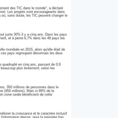
oppement des TIC dans le monde", a déclaré
port. Les progrès sont encourageants dans
là où, sans doute, les TIC peuvent changer le
tout juste 30% il y a cinq ans. Dans les pays
ent, et à peine 6,7% dans les 48 pays les
elle mondiale en 2015, alors qu'elle était de
, ces pays regroupant désormais les deux
ue quadruplé en cinq ans, passant de 0,8
é beaucoup plus lentement; selon les
ions, 350 millions de personnes dans le
er (450 millions). Mais si 89% de la
n zone rurale bénéficient de cette
méliorer la croissance et le caractère inclusif
 l'information dresse, pour la première fois,