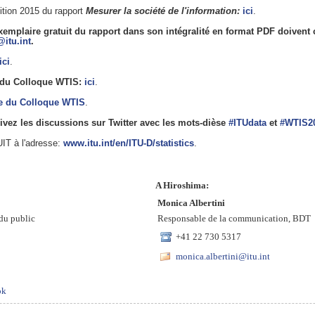
ition 2015 du rapport
Mesurer la société de l'information:
ici
.
exemplaire gratuit du rapport dans son intégralité en format PDF doivent
itu.int
.
ici
.
 du Colloque WTIS:
ici
.
se du Colloque WTIS
.
ivez les discussions sur Twitter avec les mots-dièse
#ITUdata
et
#WTIS2
UIT à l'adresse:
www.itu.int/en/ITU-D/statistics
.
A Hiroshima:
Monica Albertini
 du public
Responsable de la communication, BDT
+41 22 730 5317
monica.albertini@itu.int
ok