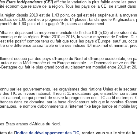
s Etats indépendants (CEI)
affiche la variation la plus faible entre les pa
té économique relative de la région. Tous les pays de la CEI se situent dans
a région depuis 2010 est de 1,43 point, ce qui est très supérieur à la moyenn
sultats de 1,88 point et a progressé de 14 places, tandis que le Kirghizistan,
menté de 1,60 point et il a gagné 15 places au classement.
'Albanie, dépassent la moyenne mondiale de l'indice IDI (5,03) et se situent d
nomique de la région. Entre 2010 et 2015, la valeur moyenne de l'indice IDI d
est très positif compte tenu du fait que tous les pays d'Europe, sauf un, occu
tre une différence assez faible entre ses indices IDI maximal et minimal, pre
llement occupé par des pays d'Europe du Nord et d'Europe occidentale, en par
utour de la Méditerranée et en Europe orientale. Le Danemark arrive en tête 
de-Bretagne qui fait le plus grand bond au classement mondial entre 2010 et 20
reconnu par les gouvernements, les organismes des Nations Unies et le secteur
 des TIC au niveau national. Il réunit 11 indicateurs qui, ensemble, constituen
et national, ce qui permet de suivre la progression des TIC au fil du temps. 
pétences dans ce domaine, sur la base d'indicateurs tels que le nombre d'abo
ernautes, le nombre d'abonnements à l'internet fixe large bande et mobile larg
les Etats arabes d'Afrique du Nord.
ats de l'
Indice de développement des TIC
, rendez vous sur le site de la