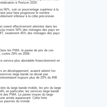
éalisation à l'horizon 2020.
dra 56%, soit un pourcentage supérieur à la
aire pour faire progresser le nombre
iblement inférieur à la cible préconisée
on soient effectivement atteintes dans les
 qu'au moins 50% des ménages des pays en
 l'UIT, seulement 45% des ménages des pays
 Dans les PMA, le panier de prix de ces
nt, contre 29% en 2008.
 ce service plus abordable financièrement en
s en développement, avaient atteint l'un
 services large bande ne devait pas
présentaient toujours plus de 20% du RIB
ière du large bande mobile, les prix du large
, en particulier, les services large bande
ment des PMA. Le panier moyen du large
une année auparavant. Cette forte
plus pauvres du monde.