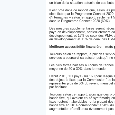
un bilan de la situation actuelle de ces but
Il est noté dans ce rapport que, selon les p
cible fixée par le Programme Connect 2020, 
d'internautes – selon le rapport, seulement 
dans le Programme Connect 2020 (60%).
Des mesures supplémentaires seront nécessair
pays en développement, particulièrement d
développement, et 15% de ceux des PMA, aie
en développement et 11% de ceux des PMA a
Meilleure accessibilité financière – mais 
Toujours selon ce rapport, le prix des servi
services a poursuivi sa baisse, puisqu'il ne
Les plus fortes baisses au cours de l'année
moyenne de 20 à 30% dans le monde.
Début 2015, 111 pays (sur 160 pour lesquels
des objectifs fixés par la Commission "Le l
représenter plus de 5% du revenu mensuel m
par habitant.
Toujours selon ce rapport, alors que des pro
bande fixe, qui avaient chuté systématiquem
fixes restent inabordables, et la plupart d
bande fixe en 2014 correspondait à 98% du 
augmentation n'améliorera évidemment pas le