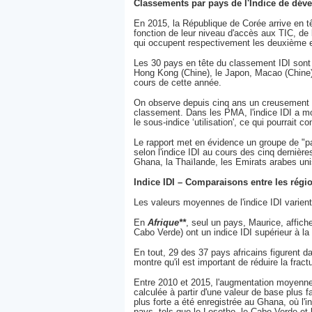
Classements par pays de l'Indice de déve
En 2015, la République de Corée arrive en tê
fonction de leur niveau d'accès aux TIC, de 
qui occupent respectivement les deuxième e
Les 30 pays en tête du classement IDI sont 
Hong Kong (Chine), le Japon, Macao (Chine)
cours de cette année.
On observe depuis cinq ans un creusement de
classement. Dans les PMA, l'indice IDI a m
le sous-indice ‘utilisation', ce qui pourrait
Le rapport met en évidence un groupe de "p
selon l'indice IDI au cours des cinq dernièr
Ghana, la Thaïlande, les Emirats arabes unis
Indice IDI – Comparaisons entre les régi
Les valeurs moyennes de l'indice IDI varient
En
Afrique**
, seul un pays, Maurice, affich
Cabo Verde) ont un indice IDI supérieur à 
En tout, 29 des 37 pays africains figurent da
montre qu'il est important de réduire la fract
Entre 2010 et 2015, l'augmentation moyenne de
calculée à partir d'une valeur de base plus f
plus forte a été enregistrée au Ghana, où l
pays, tels que le Lesotho, le Cabo Verde et