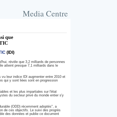
Media Centre
nsi que
 TIC
TIC
(IDI)
rd'hui, révèle que 3,2 milliards de personnes
 atteint presque 7,1 milliards dans le
s vu leur indice IDI augmenter entre 2010 et
es qui y sont liées sont en progression
bles et les plus impartiales sur l'état
stes du secteur privé du monde entier s'y
t durable (ODD) récemment adoptés", a
on de ces objectifs. Le suivi des progrès
emble des données et publie ce document