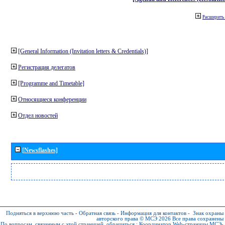
Расширить 
[General Information (Invitation letters & Credentials)]
Регистрация делегатов
[Programme and Timetable]
Относящиеся конференции
Отдел новостей
[Newsflashes]
Подняться в верхнюю часть
-
Обратная связь
-
Информация для контактов
-
Знак охраны
авторского права © МСЭ 2026
Все права сохранены
По вопросам, связанным с этой страницей, обращаться :
Координатор Web-страницы МСЭ-