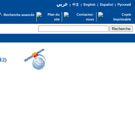
عربي
English
Español
Русский
|
中文
|
|
|
Recherche avancée
12)