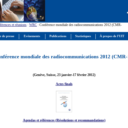
érences et réunions
:
WRC
: Conférence mondiale des radiocommunications 2012 (CMR-
e de presse
Evénements
Publications
Statistiques
À propos de l'UIT
nférence mondiale des radiocommunications 2012 (CMR-
(Genève, Suisse, 23 janvier-17 février 2012)
Actes finals
Agendas et références (Résolutions et recommandations)