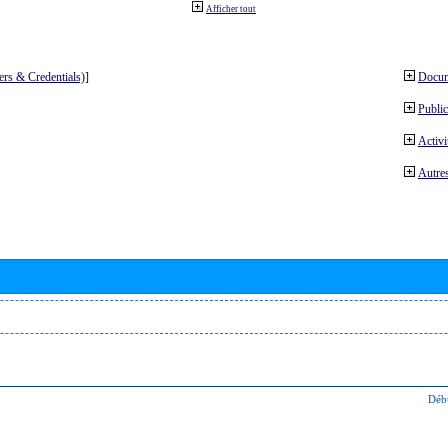
Afficher tout
ters & Credentials)]
Docum
Public
Activi
Autres
Déb