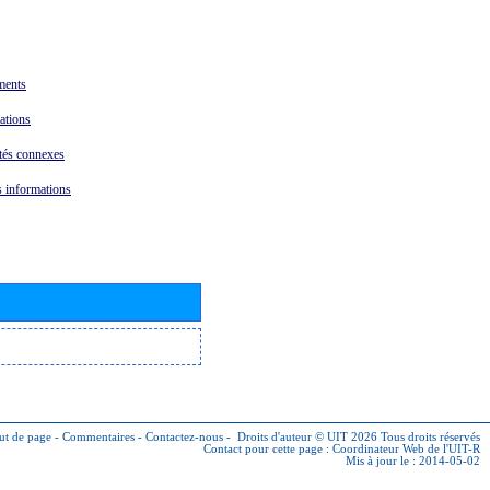
ents
ations
tés connexes
 informations
ut de page
-
Commentaires
-
Contactez-nous
-
Droits d'auteur © UIT 2026
Tous droits réservés
Contact pour cette page :
Coordinateur Web de l'UIT-R
Mis à jour le : 2014-05-02