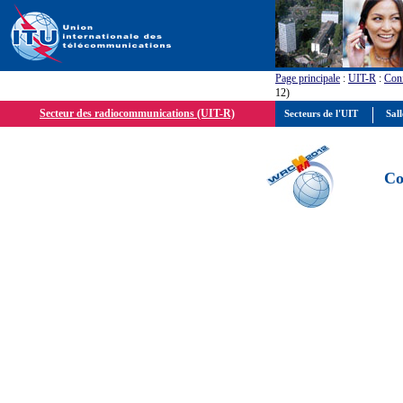
Page principale
:
UIT-R
:
Conf
12)
Secteur des radiocommunications (UIT-R)
Secteurs de l'UIT
Sall
Co