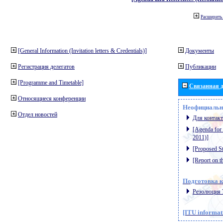
Расширить 
[General Information (Invitation letters & Credentials)]
Документы
Регистрация делегатов
Публикации
[Programme and Timetable]
Связанная д
Относящиеся конференции
Неофициальн
Отдел новостей
Для контак
[Agenda for
2011)]
[Proposed St
[Report on t
Подготовка к
Резолюция 
[ITU informat