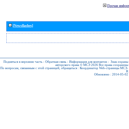
Прочая инфор
[Newsflashes]
Подняться в верхнюю часть
-
Обратная связь
-
Информация для контактов
-
Знак охраны
авторского права © МСЭ 2026
Все права сохранены
По вопросам, связанным с этой страницей, обращаться :
Координатор Web-страницы МСЭ-
R
Обновлено : 2014-05-02