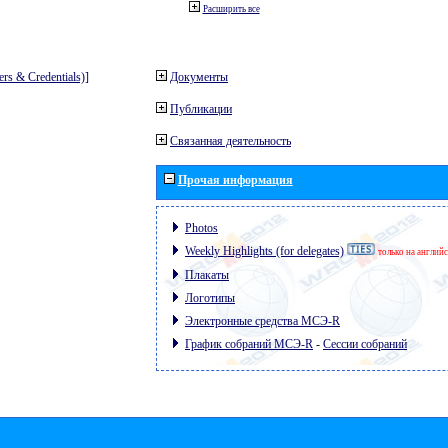
Расширить все
ters & Credentials)]
Документы
Публикации
Связанная деятельность
Прочая информация
Photos
Weekly Highlights (for delegates)
только на англий
Плакаты
Логотипы
Электронные средства МСЭ-R
График собраний МСЭ-R
-
Сессии собраний