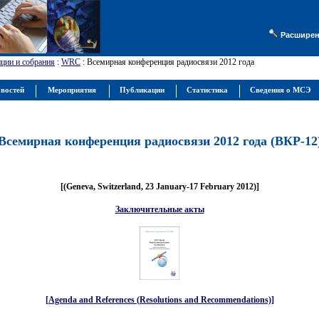
Расширен
ции и собрания
:
WRC
: Всемирная конференция радиосвязи 2012 года
овостей
Мероприятия
Публикации
Статистика
Сведения о МСЭ
Всемирная конференция радиосвязи 2012 года (ВКР-12
[(Geneva, Switzerland, 23 January-17 February 2012)]
Заключительные акты
[Agenda and References (Resolutions and Recommendations)]