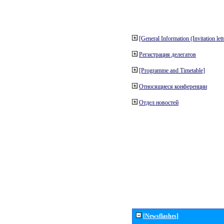
[General Information (Invitation let
Регистрация делегатов
[Programme and Timetable]
Относящиеся конференции
Отдел новостей
[Newsflashes]