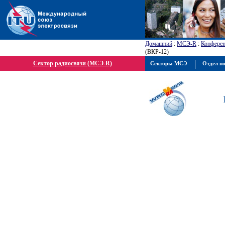
Домашний
:
МСЭ-R
:
Конферен
(ВКР-12)
Сектор радиосвязи (МСЭ-R)
Секторы МСЭ
Отдел н