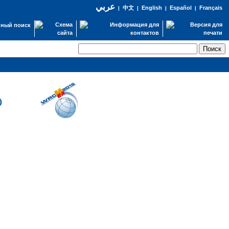
عربي
English
Español
Français
|
中文
|
|
|
ный поиск
)