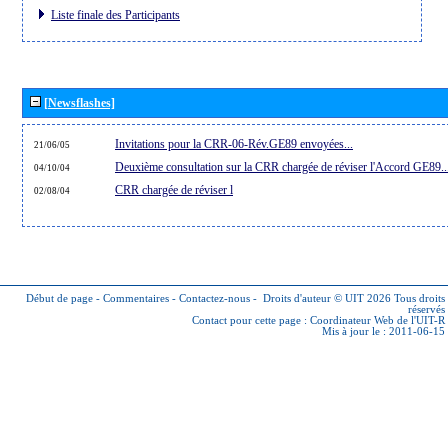
Liste finale des Participants
[Newsflashes]
Invitations pour la CRR-06-Rév.GE89 envoyées...
21/06/05
Deuxième consultation sur la CRR chargée de réviser l'Accord GE89..
04/10/04
CRR chargée de réviser l
02/08/04
Début de page
-
Commentaires
-
Contactez-nous
-
Droits d'auteur © UIT 2026
Tous droits
réservés
Contact pour cette page :
Coordinateur Web de l'UIT-R
Mis à jour le : 2011-06-15