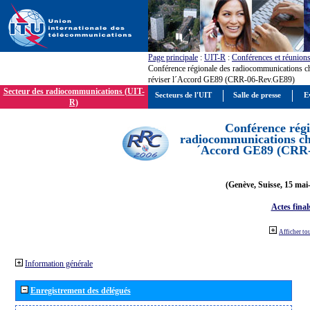
Page principale
:
UIT-R
:
Conférences et réunion
Conférence régionale des radiocommunications c
réviser l´Accord GE89 (CRR-06-Rev.GE89)
Secteur des radiocommunications (UIT-
Secteurs de l'UIT
Salle de presse
E
R)
Conférence régi
radiocommunications cha
´Accord GE89 (CRR
(Genève, Suisse, 15 mai
Actes final
Afficher to
Information générale
Enregistrement des délégués