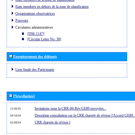
Etats membres en dehors de la zone de planification
Organisations observatrices
Pouvoirs
Circulaires administratives
[DM-1147]
[Circular Letter No. 38]
Enregistrement des délégués
Liste finale des Participants
[Newsflashes]
Invitations pour la CRR-06-Rév.GE89 envoyées...
21/06/05
Deuxième consultation sur la CRR chargée de réviser l'Accord GE89..
04/10/04
CRR chargée de réviser l
02/08/04