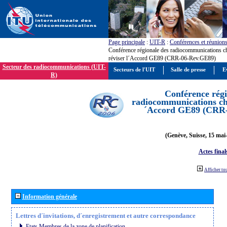
Page principale
:
UIT-R
:
Conférences et réunion
Conférence régionale des radiocommunications c
réviser l´Accord GE89 (CRR-06-Rev.GE89)
Secteur des radiocommunications (UIT-
Secteurs de l'UIT
Salle de presse
E
R)
Conférence régi
radiocommunications cha
´Accord GE89 (CRR
(Genève, Suisse, 15 mai
Actes final
Afficher to
Information générale
Lettres d´invitations, d´enregistrement et autre correspondance
Etats Membres de la zone de planification