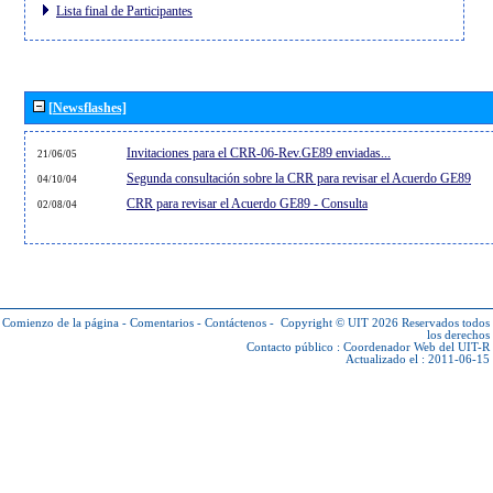
Lista final de Participantes
[Newsflashes]
Invitaciones para el CRR-06-Rev.GE89 enviadas...
21/06/05
Segunda consultación sobre la CRR para revisar el Acuerdo GE89
04/10/04
CRR para revisar el Acuerdo GE89 - Consulta
02/08/04
Comienzo de la página
-
Comentarios
-
Contáctenos
-
Copyright © UIT 2026
Reservados todos
los derechos
Contacto público :
Coordenador Web del UIT-R
Actualizado el : 2011-06-15