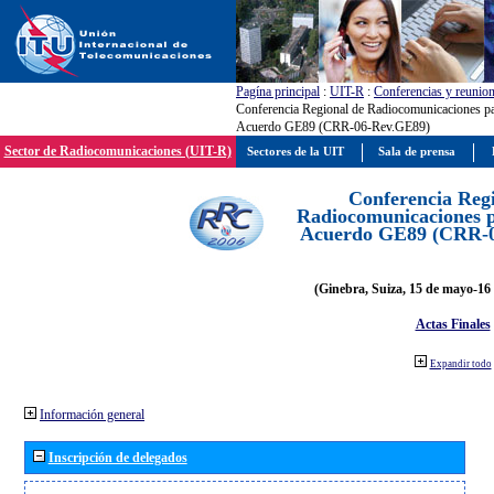
Pagína principal
:
UIT-R
:
Conferencias y reunio
Conferencia Regional de Radiocomunicaciones par
Acuerdo GE89 (CRR-06-Rev.GE89)
Sector de Radiocomunicaciones (UIT-R)
Sectores de la UIT
Sala de prensa
Conferencia Reg
Radiocomunicaciones pa
Acuerdo GE89 (CRR-
(Ginebra, Suiza, 15 de mayo-16 
Actas Finales
Expandir todo
Información general
Inscripción de delegados