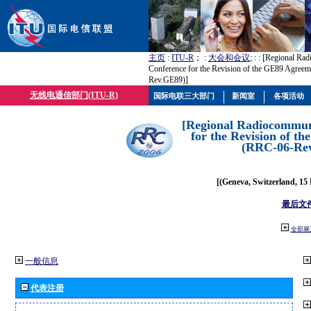
主页
:
ITU-R
； :
大会和会议
; :
: [Regional Ra
Conference for the Revision of the GE89 Agree
Rev.GE89)]
无线电通信部门(ITU-R)
国际电联三大部门
新闻室
各项活动
[Regional Radiocommun
for the Revision of t
(RRC-06-Re
[(Geneva, Switzerland, 15
最后文
全部展
一般信息
代表注册