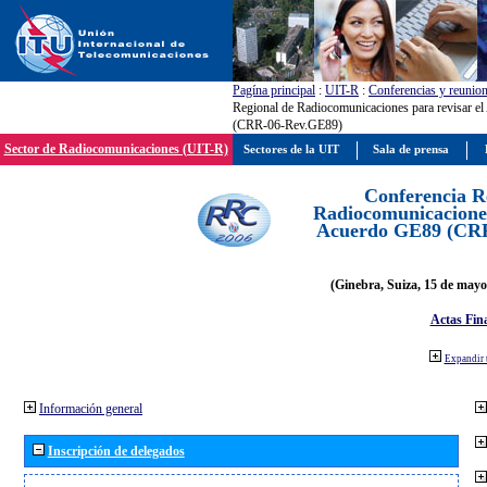
Pagína principal
:
UIT-R
:
Conferencias y reunio
Regional de Radiocomunicaciones para revisar e
(CRR-06-Rev.GE89)
Sector de Radiocomunicaciones (UIT-R)
Sectores de la UIT
Sala de prensa
Conferencia R
Radiocomunicaciones
Acuerdo GE89 (CR
(Ginebra, Suiza, 15 de mayo
Actas Fina
Expandir 
Información general
Inscripción de delegados