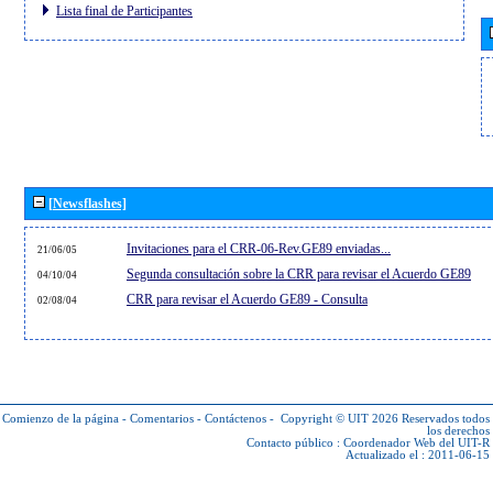
Lista final de Participantes
[Newsflashes]
Invitaciones para el CRR-06-Rev.GE89 enviadas...
21/06/05
Segunda consultación sobre la CRR para revisar el Acuerdo GE89
04/10/04
CRR para revisar el Acuerdo GE89 - Consulta
02/08/04
Comienzo de la página
-
Comentarios
-
Contáctenos
-
Copyright © UIT 2026
Reservados todos
los derechos
Contacto público :
Coordenador Web del UIT-R
Actualizado el : 2011-06-15